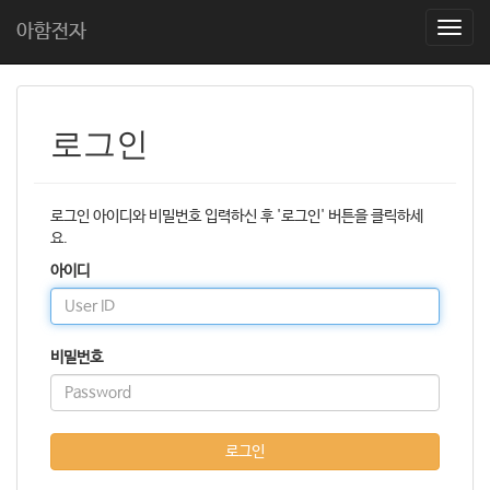
아함전자
T
o
g
g
l
로그인
e
n
a
v
로그인 아이디와 비밀번호 입력하신 후 '로그인' 버튼을 클릭하세
i
요.
g
a
아이디
t
i
o
비밀번호
n
로그인