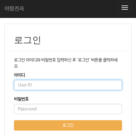
아함전자
T
o
g
g
l
로그인
e
n
a
v
로그인 아이디와 비밀번호 입력하신 후 '로그인' 버튼을 클릭하세
i
요.
g
a
아이디
t
i
o
비밀번호
n
로그인